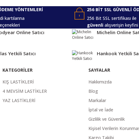
ÖDEME YÖNTEMLERİ
256 BİT SSL GÜVENLİ Ö
i kartılarına
256 Bit SSL sertifikası ile
eçenekleri
güvenli
alışverişin keyfini
dyear Online Satıcı
Michelin Online Sat
las Yetkili Satıcı
Hankook Yetkili Sa
KATEGORİLER
SAYFALAR
KIŞ LASTİKLERİ
Hakkımızda
4 MEVSİM LASTİKLER
Blog
YAZ LASTİKLERİ
Markalar
İptal ve İade
Gizlilik ve Güvenlik
Kişisel Verilerin Korunma
Kargo Takibi