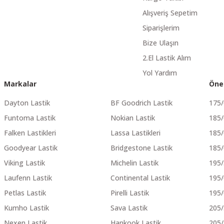
Alışveriş Sepetim
Siparişlerim
Bize Ulaşın
2.El Lastik Alım
Yol Yardım
Markalar
Öne
Dayton Lastik
BF Goodrich Lastik
175
Funtoma Lastik
Nokian Lastik
185
Falken Lastikleri
Lassa Lastikleri
185
Goodyear Lastik
Bridgestone Lastik
185
Viking Lastik
Michelin Lastik
195
Laufenn Lastik
Continental Lastik
195
Petlas Lastik
Pirelli Lastik
195
Kumho Lastik
Sava Lastik
205
Nexen Lastik
Hankook Lastik
205