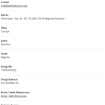
E-mail
info@lastikpazarin.com
Adres
Demirkapı, Oya Sk. NO:18-20B, 34218 Bağcılar/İstanbul
Ülke
Türkiye
Şehir
İstanbul
Semt
Bağcılar
Vergi No
17003294220
Vergi Dairesi
KOCASİNAN VD.
Arıza / İade Başvurusu
Arıza / İade Başvurusu