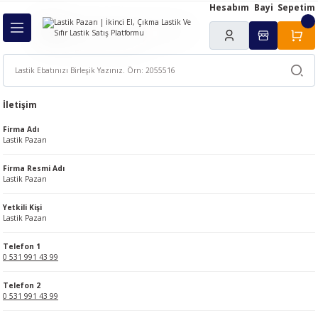
Hesabım
Bayi
Sepetim
Geri Dön
ı
İletişim
Firma Adı
Lastik Pazarı
Firma Resmi Adı
Lastik Pazarı
Yetkili Kişi
Lastik Pazarı
Telefon 1
0 531 991 43 99
Telefon 2
0 531 991 43 99