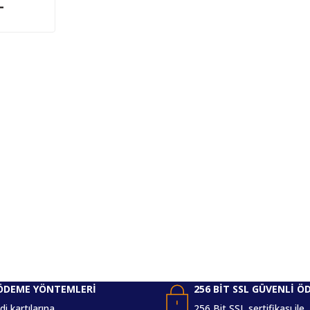
L
ÖDEME YÖNTEMLERİ
256 BİT SSL GÜVENLİ Ö
i kartılarına
256 Bit SSL sertifikası ile