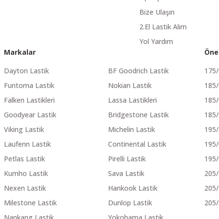
Bize Ulaşın
2.El Lastik Alım
Yol Yardım
Markalar
Öne
Dayton Lastik
BF Goodrich Lastik
175
Funtoma Lastik
Nokian Lastik
185
Falken Lastikleri
Lassa Lastikleri
185
Goodyear Lastik
Bridgestone Lastik
185
Viking Lastik
Michelin Lastik
195
Laufenn Lastik
Continental Lastik
195
Petlas Lastik
Pirelli Lastik
195
Kumho Lastik
Sava Lastik
205
Nexen Lastik
Hankook Lastik
205
Milestone Lastik
Dunlop Lastik
205
Nankang Lastik
Yokohama Lastik