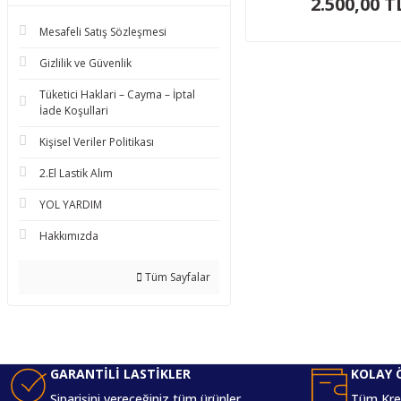
2.500,00 T
Mesafeli Satış Sözleşmesi
Gizlilik ve Güvenlik
Tüketici Haklari – Cayma – İptal
İade Koşullari
Kişisel Veriler Politikası
2.El Lastik Alım
YOL YARDIM
Hakkımızda
Tüm Sayfalar
GARANTİLİ LASTİKLER
KOLAY 
Siparişini vereceğiniz tüm ürünler
Tüm Kred