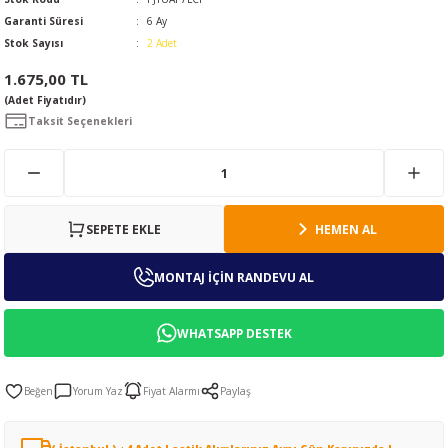
Garanti Süresi
6 Ay
Stok Sayısı
2 Adet
1.675,00 TL
(Adet Fiyatıdır)
Taksit Seçenekleri
SEPETE EKLE
HEMEN AL
MONTAJ İÇİN RANDEVU AL
WHATSAPP DESTEK
Yorum Yaz
Fiyat Alarmı
Paylaş