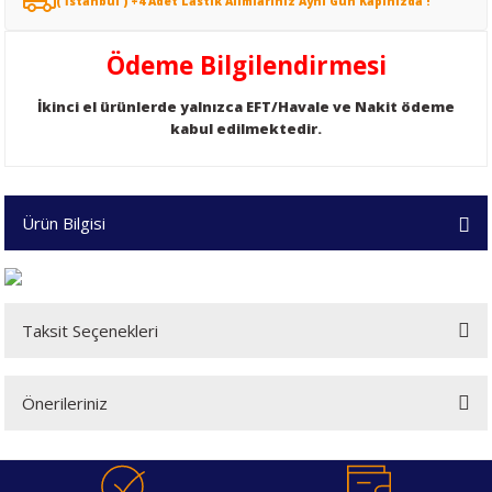
( İstanbul ) +4 Adet Lastik Alımlarınız Aynı Gün Kapınızda !
Ödeme Bilgilendirmesi
İkinci el ürünlerde yalnızca EFT/Havale ve Nakit ödeme
kabul edilmektedir.
Ürün Bilgisi
Taksit Seçenekleri
Önerileriniz
Bu ürünün fiyat bilgisi, resim, ürün açıklamalarında ve diğer konularda
yetersiz gördüğünüz noktaları öneri formunu kullanarak tarafımıza