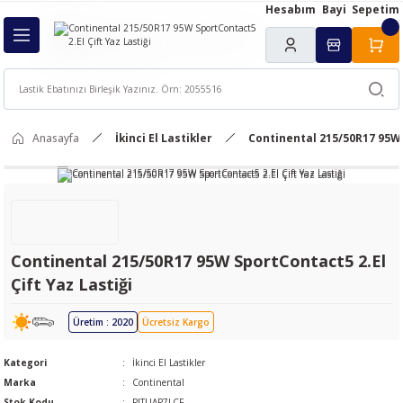
Hesabım
Bayi
Sepetim
Geri Dön
ı
Anasayfa
İkinci El Lastikler
Continental 215/50R17 95W 
Continental 215/50R17 95W SportContact5 2.El
Çift Yaz Lastiği
Üretim : 2020
Ücretsiz Kargo
Kategori
İkinci El Lastikler
Marka
Continental
Stok Kodu
PJTUAP7LCF