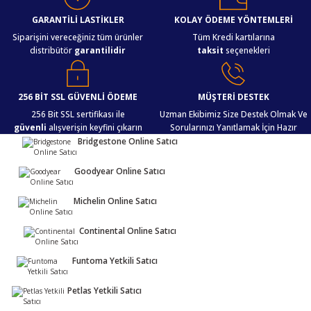
iletebilirsiniz.
Görüş ve önerileriniz için teşekkür ederiz.
GARANTİLİ LASTİKLER
KOLAY ÖDEME YÖNTEMLERİ
Siparişini vereceğiniz tüm ürünler
Tüm Kredi kartılarına
distribütör
garantilidir
taksit
seçenekleri
Ürün resmi kalitesiz, bozuk veya görüntülenemiyor.
Ürün açıklamasında eksik bilgiler bulunuyor.
Ürün bilgilerinde hatalar bulunuyor.
256 BİT SSL GÜVENLİ ÖDEME
MÜŞTERİ DESTEK
Ürün fiyatı diğer sitelerden daha pahalı.
256 Bit SSL sertifikası ile
Uzman Ekibimiz Size Destek Olmak Ve
güvenli
alışverişin keyfini çıkarın
Sorularınızı Yanıtlamak İçin Hazır
Bu ürüne benzer farklı alternatifler olmalı.
Bridgestone Online Satıcı
Goodyear Online Satıcı
Michelin Online Satıcı
Gönder
Continental Online Satıcı
Funtoma Yetkili Satıcı
Petlas Yetkili Satıcı