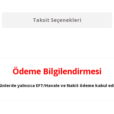
Taksit Seçenekleri
etersiz gördüğünüz noktaları öneri formunu kullanarak tarafımıza iletebilirs
Ödeme Bilgilendirmesi
ürünlerde yalnızca EFT/Havale ve Nakit ödeme kabul ed