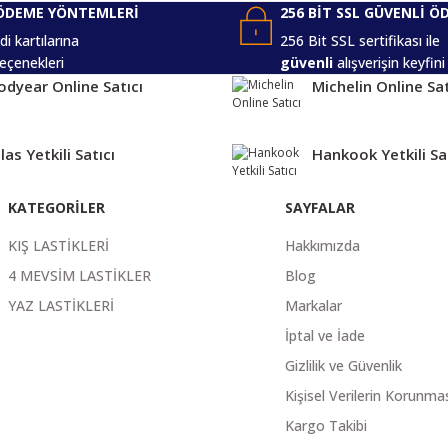
ÖDEME YÖNTEMLERİ
256 BİT SSL GÜVENLİ Ö
i kartılarına
256 Bit SSL sertifikası ile
eçenekleri
güvenli
alışverişin keyfini
Gönder
dyear Online Satıcı
Michelin Online Sat
las Yetkili Satıcı
Hankook Yetkili Sa
KATEGORİLER
SAYFALAR
KIŞ LASTİKLERİ
Hakkımızda
4 MEVSİM LASTİKLER
Blog
YAZ LASTİKLERİ
Markalar
İptal ve İade
Gizlilik ve Güvenlik
Kişisel Verilerin Korunma
Kargo Takibi