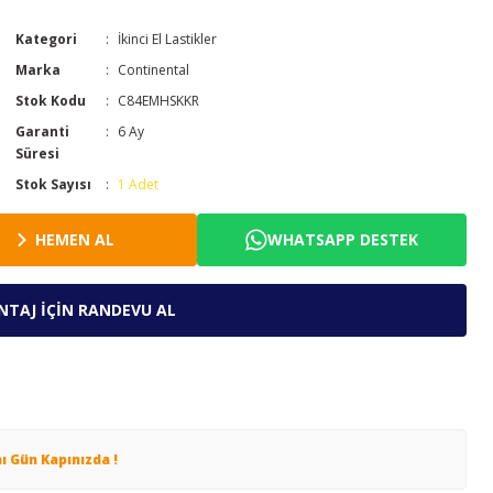
Kategori
İkinci El Lastikler
Marka
Continental
Stok Kodu
C84EMHSKKR
Garanti
6 Ay
Süresi
Stok Sayısı
1 Adet
HEMEN AL
WHATSAPP DESTEK
TAJ İÇİN RANDEVU AL
nı Gün Kapınızda !