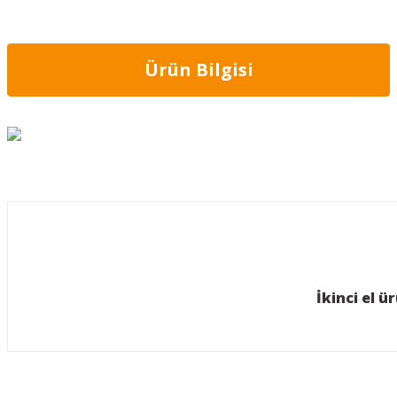
Ürün Bilgisi
Bu ürünün fiyat bilgisi, resim, ürün açıklamalarında ve diğer konularda y
Görüş ve önerileriniz için teşekkür ederiz.
Ürün resmi kalitesiz, bozuk veya görüntülenemiyor.
Ürün açıklamasında eksik bilgiler bulunuyor.
İkinci el 
Ürün bilgilerinde hatalar bulunuyor.
Ürün fiyatı diğer sitelerden daha pahalı.
Bu ürüne benzer farklı alternatifler olmalı.