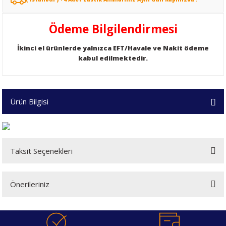
Ödeme Bilgilendirmesi
İkinci el ürünlerde yalnızca EFT/Havale ve Nakit ödeme
kabul edilmektedir.
Ürün Bilgisi
Taksit Seçenekleri
Önerileriniz
Bu ürünün fiyat bilgisi, resim, ürün açıklamalarında ve diğer konularda
yetersiz gördüğünüz noktaları öneri formunu kullanarak tarafımıza