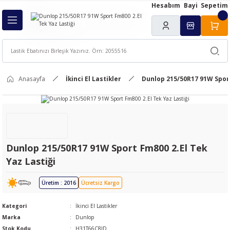
Hesabım
Bayi
Sepetim
Geri Dön
ı
Anasayfa
İkinci El Lastikler
Dunlop 215/50R17 91W Sport
Dunlop 215/50R17 91W Sport Fm800 2.El Tek
Yaz Lastiği
Üretim : 2016
Ücretsiz Kargo
Kategori
İkinci El Lastikler
Marka
Dunlop
Stok Kodu
H31T66C8JD