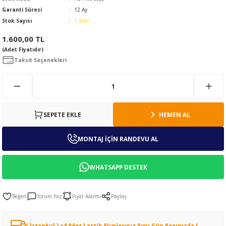
Garanti Süresi
12 Ay
Stok Sayısı
1 Adet
1.600,00 TL
(Adet Fiyatıdır)
Taksit Seçenekleri
SEPETE EKLE
HEMEN AL
MONTAJ İÇİN RANDEVU AL
WHATSAPP DESTEK
Yorum Yaz
Fiyat Alarmı
Paylaş
( İstanbul ) +4 Adet Lastik Alımlarınız Aynı Gün Kapınızda !