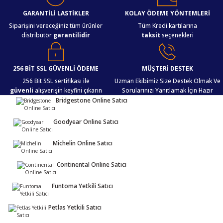
iletebilirsiniz.
Görüş ve önerileriniz için teşekkür ederiz.
GARANTİLİ LASTİKLER
KOLAY ÖDEME YÖNTEMLERİ
Siparişini vereceğiniz tüm ürünler
Tüm Kredi kartılarına
distribütör
garantilidir
taksit
seçenekleri
Ürün resmi kalitesiz, bozuk veya görüntülenemiyor.
Ürün açıklamasında eksik bilgiler bulunuyor.
Ürün bilgilerinde hatalar bulunuyor.
256 BİT SSL GÜVENLİ ÖDEME
MÜŞTERİ DESTEK
Ürün fiyatı diğer sitelerden daha pahalı.
256 Bit SSL sertifikası ile
Uzman Ekibimiz Size Destek Olmak Ve
güvenli
alışverişin keyfini çıkarın
Sorularınızı Yanıtlamak İçin Hazır
Bu ürüne benzer farklı alternatifler olmalı.
Bridgestone Online Satıcı
Goodyear Online Satıcı
Michelin Online Satıcı
Gönder
Continental Online Satıcı
Funtoma Yetkili Satıcı
Petlas Yetkili Satıcı