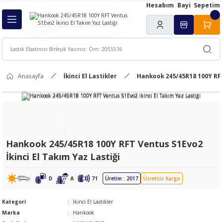
Hesabım
Bayi
Sepetim
Geri Dön
ı
Anasayfa
İkinci El Lastikler
Hankook 245/45R18 100Y RFT
Hankook 245/45R18 100Y RFT Ventus S1Evo2
İkinci El Takım Yaz Lastiği
D
A
71
Üretim : 2017
Ücretsiz Kargo
Kategori
İkinci El Lastikler
Marka
Hankook