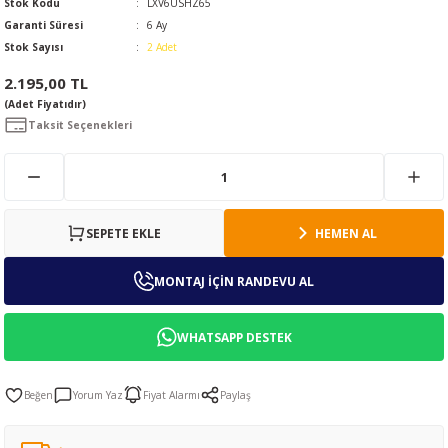
Stok Kodu
LXV6USHZ65
Garanti Süresi
6 Ay
Stok Sayısı
2 Adet
2.195,00 TL
(Adet Fiyatıdır)
Taksit Seçenekleri
SEPETE EKLE
HEMEN AL
MONTAJ İÇİN RANDEVU AL
WHATSAPP DESTEK
Yorum Yaz
Fiyat Alarmı
Paylaş