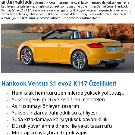
arttırmaktadır.
Asimetrik desen tasarımı ve özel lastik hamuru ile yüksek manevra
kabiliyeeti sergilemekte; virajlarda yüksek yol tutuşu ile güvenlik sağlamaktadır. Hankook
Ventus S1 evo2 K117, karkasında yer alan geniş çelik kuşak katmanı sayesinde ıslak ve kuru
zeminlerde daha iyi direksiyon hâkimiyeti sunmaktadır. Düşük yuvarlanma direncine sahip
olması, yakıt tüketimini ve havaya salınan CO2 oranını azaltmaktadır.
Hankook Ventus S1 evo2 K117 Özellikleri
Hem ıslak hem kuru zeminlerde yüksek yol tutuşu
Yüksek çekiş gücü ve kısa fren mesafeleri
Aşırı ısınmayı önleyen tasarım
Yüksek hızlarda dahi etkili su tahliyesi
Suda kızaklamaya karşı yüksek dayanıklılık
Düşük yuvarlanma direnci ile yakıt tasarrufu
Montajı kolaylaştıran topuk yapısı