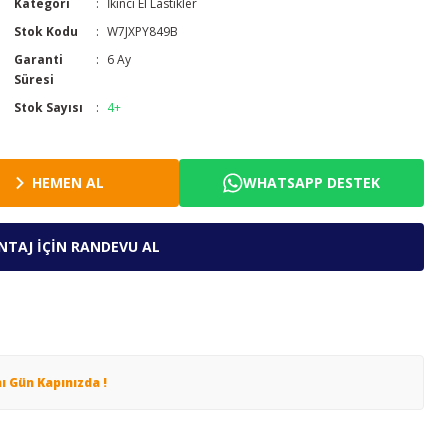
Kategori
İkinci El Lastikler
Stok Kodu
W7JXPY849B
Garanti
6 Ay
Süresi
Stok Sayısı
4+
HEMEN AL
WHATSAPP DESTEK
TAJ İÇİN RANDEVU AL
nı Gün Kapınızda !