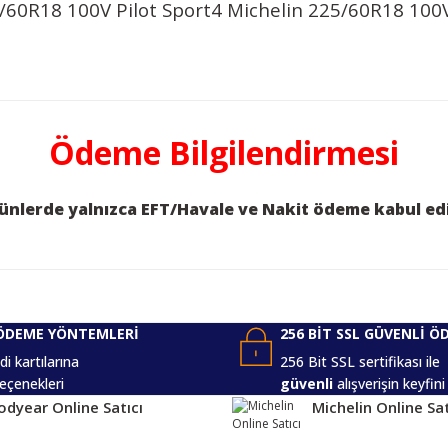
/60R18 100V Pilot Sport4 Michelin 225/60R18 100V
etersiz gördüğünüz noktaları öneri formunu kullanarak tarafımıza iletebilirs
Ödeme Bilgilendirmesi
ürünlerde yalnızca EFT/Havale ve Nakit ödeme kabul ed
ÖDEME YÖNTEMLERİ
256 BİT SSL GÜVENLİ Ö
i kartılarına
256 Bit SSL sertifikası ile
eçenekleri
güvenli
alışverişin keyfini
Gönder
dyear Online Satıcı
Michelin Online Sat