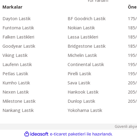
Yol Yardım
Markalar
Öne
Dayton Lastik
BF Goodrich Lastik
175
Funtoma Lastik
Nokian Lastik
185
Falken Lastikleri
Lassa Lastikleri
185
Goodyear Lastik
Bridgestone Lastik
185
Viking Lastik
Michelin Lastik
195
Laufenn Lastik
Continental Lastik
195
Petlas Lastik
Pirelli Lastik
195
Kumho Lastik
Sava Lastik
205
Nexen Lastik
Hankook Lastik
205
Milestone Lastik
Dunlop Lastik
205
Nankang Lastik
Yokohama Lastik
Güvenli alışv
ile
ideasoft
e-