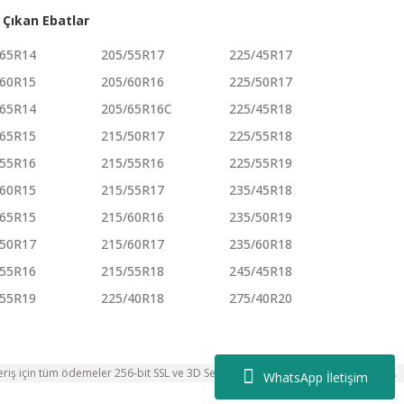
 Çıkan Ebatlar
/65R14
205/55R17
225/45R17
/60R15
205/60R16
225/50R17
/65R14
205/65R16C
225/45R18
/65R15
215/50R17
225/55R18
/55R16
215/55R16
225/55R19
/60R15
215/55R17
235/45R18
/65R15
215/60R16
235/50R19
/50R17
215/60R17
235/60R18
/55R16
215/55R18
245/45R18
/55R19
225/40R18
275/40R20
eriş için tüm ödemeler 256-bit SSL ve 3D Secure teknolojileriyle korunmaktadır.
WhatsApp İletişim