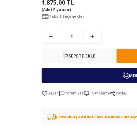
1.875,00 TL
(Adet Fiyatıdır)
Taksit Seçenekleri
SEPETE EKLE
MON
Yorum Yaz
Fiyat Alarmı
Paylaş
( İstanbul ) +4 Adet Lastik Alımlarınız Ay