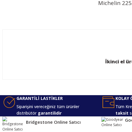
Michelin 225
Bu ürünün fiyat bilgisi, resim, ürün açıklamalarında ve diğer konularda y
Görüş ve önerileriniz için teşekkür ederiz.
Ürün resmi kalitesiz, bozuk veya görüntülenemiyor.
Ürün açıklamasında eksik bilgiler bulunuyor.
İkinci el 
Ürün bilgilerinde hatalar bulunuyor.
Ürün fiyatı diğer sitelerden daha pahalı.
Bu ürüne benzer farklı alternatifler olmalı.
GARANTİLİ LASTİKLER
KOLAY 
Siparişini vereceğiniz tüm ürünler
Tüm Kred
distribütör
garantilidir
taksit
s
Goo
Bridgestone Online Satıcı