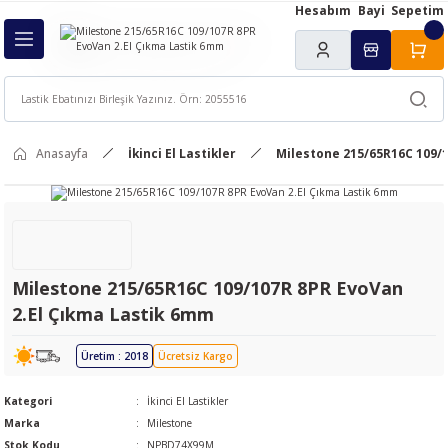
Hesabım
Bayi
Sepetim
Geri Dön
ı
Anasayfa
İkinci El Lastikler
Milestone 215/65R16C 109/
Milestone 215/65R16C 109/107R 8PR EvoVan
2.El Çıkma Lastik 6mm
Üretim : 2018
Ücretsiz Kargo
Kategori
İkinci El Lastikler
Marka
Milestone
Stok Kodu
NPBD74X99M