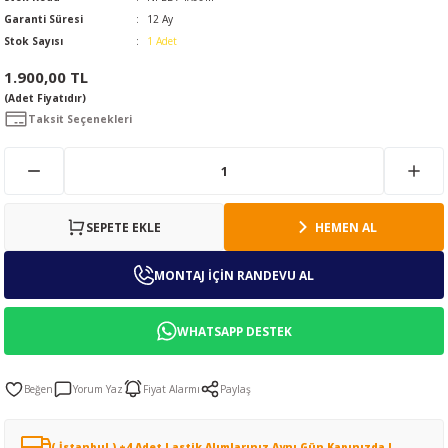
Garanti Süresi
12 Ay
Stok Sayısı
1 Adet
1.900,00 TL
(Adet Fiyatıdır)
Taksit Seçenekleri
SEPETE EKLE
HEMEN AL
MONTAJ İÇİN RANDEVU AL
WHATSAPP DESTEK
Yorum Yaz
Fiyat Alarmı
Paylaş
( İstanbul ) +4 Adet Lastik Alımlarınız Aynı Gün Kapınızda !