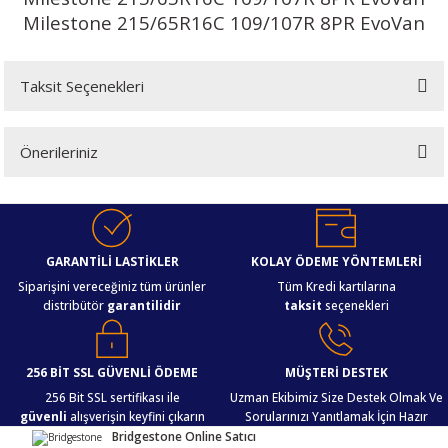
Milestone 215/65R16C 109/107R 8PR EvoVan
Taksit Seçenekleri
Önerileriniz
Bu ürünün fiyat bilgisi, resim, ürün açıklamalarında ve diğer konularda
yetersiz gördüğünüz noktaları öneri formunu kullanarak tarafımıza
iletebilirsiniz.
Görüş ve önerileriniz için teşekkür ederiz.
GARANTİLİ LASTİKLER
KOLAY ÖDEME YÖNTEMLERİ
Siparişini vereceğiniz tüm ürünler
Tüm Kredi kartılarına
distribütör
garantilidir
taksit
seçenekleri
Ürün resmi kalitesiz, bozuk veya görüntülenemiyor.
Ürün açıklamasında eksik bilgiler bulunuyor.
Ürün bilgilerinde hatalar bulunuyor.
256 BİT SSL GÜVENLİ ÖDEME
MÜŞTERİ DESTEK
Ürün fiyatı diğer sitelerden daha pahalı.
256 Bit SSL sertifikası ile
Uzman Ekibimiz Size Destek Olmak Ve
güvenli
alışverişin keyfini çıkarın
Sorularınızı Yanıtlamak İçin Hazır
Bu ürüne benzer farklı alternatifler olmalı.
Bridgestone Online Satıcı