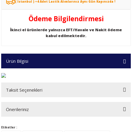
( İstanbul ) +4 Adet Lastik Alımlarınız Aynı Gün Kapınızda !
Ödeme Bilgilendirmesi
İkinci el ürünlerde yalnızca EFT/Havale ve Nakit ödeme
kabul edilmektedir.
Ürün Bilgisi
Taksit Seçenekleri
Önerileriniz
Bu ürünün fiyat bilgisi, resim, ürün açıklamalarında ve diğer konularda
Etiketler :
yetersiz gördüğünüz noktaları öneri formunu kullanarak tarafımıza