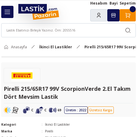
Hesabım
Bayi
Sepetim
Geri Dön
ı
Anasayfa
İkinci El Lastikler
Pirelli 215/65R17 99V Scor
Pirelli 215/65R17 99V ScorpionVerde 2.El Takım
Dört Mevsim Lastik
C
C
69
Üretim : 2022
Ücretsiz Kargo
Kategori
İkinci El Lastikler
Marka
Pirelli