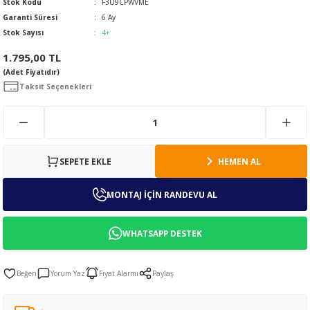
Stok Kodu
F3U9CPWVME
Garanti Süresi
6 Ay
Stok Sayısı
4+
1.795,00 TL
(Adet Fiyatıdır)
Taksit Seçenekleri
SEPETE EKLE
HEMEN AL
MONTAJ İÇİN RANDEVU AL
WHATSAPP DESTEK
Yorum Yaz
Fiyat Alarmı
Paylaş