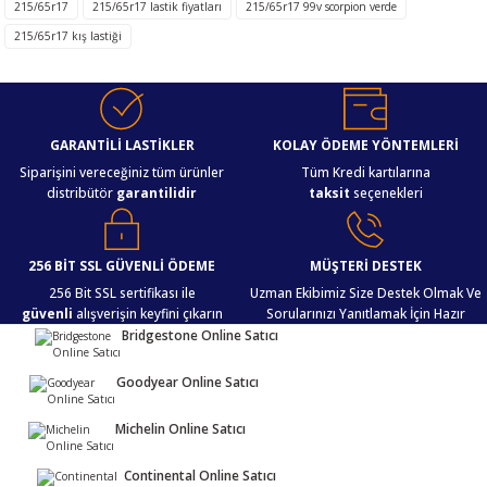
215/65r17
215/65r17 lastik fiyatları
215/65r17 99v scorpion verde
iletebilirsiniz.
Görüş ve önerileriniz için teşekkür ederiz.
215/65r17 kış lastiği
Ürün resmi kalitesiz, bozuk veya görüntülenemiyor.
Ürün açıklamasında eksik bilgiler bulunuyor.
GARANTİLİ LASTİKLER
KOLAY ÖDEME YÖNTEMLERİ
Ürün bilgilerinde hatalar bulunuyor.
Siparişini vereceğiniz tüm ürünler
Tüm Kredi kartılarına
Ürün fiyatı diğer sitelerden daha pahalı.
distribütör
garantilidir
taksit
seçenekleri
Bu ürüne benzer farklı alternatifler olmalı.
256 BİT SSL GÜVENLİ ÖDEME
MÜŞTERİ DESTEK
256 Bit SSL sertifikası ile
Uzman Ekibimiz Size Destek Olmak Ve
güvenli
alışverişin keyfini çıkarın
Sorularınızı Yanıtlamak İçin Hazır
Bridgestone Online Satıcı
Gönder
Goodyear Online Satıcı
Michelin Online Satıcı
Continental Online Satıcı