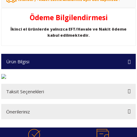
Ödeme Bilgilendirmesi
İkinci el ürünlerde yalnızca EFT/Havale ve Nakit ödeme
kabul edilmektedir.
Ürün Bilgisi
Taksit Seçenekleri
Önerileriniz
Bu ürünün fiyat bilgisi, resim, ürün açıklamalarında ve diğer konularda
yetersiz gördüğünüz noktaları öneri formunu kullanarak tarafımıza