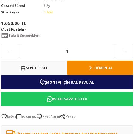
Garanti Süresi
6 Ay
Stok Sayısı
1 Adet
1.650,00 TL
(Adet Fiyatıdır)
Taksit Seçenekleri
SEPETE EKLE
HEMEN AL
MONTAJ İÇİN RANDEVU AL
WHATSAPP DESTEK
Yorum Yaz
Fiyat Alarmı
Paylaş
( İstanbul ) +4 Adet Lastik Alımlarınız Aynı Gün Kapınızda !