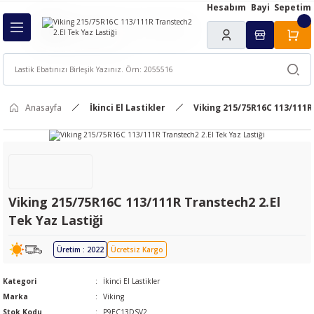
Hesabım
Bayi
Sepetim
Geri Dön
ı
Anasayfa
İkinci El Lastikler
Viking 215/75R16C 113/111R 
Viking 215/75R16C 113/111R Transtech2 2.El
Tek Yaz Lastiği
Üretim : 2022
Ücretsiz Kargo
Kategori
İkinci El Lastikler
Marka
Viking
Stok Kodu
P9EC13DSV2