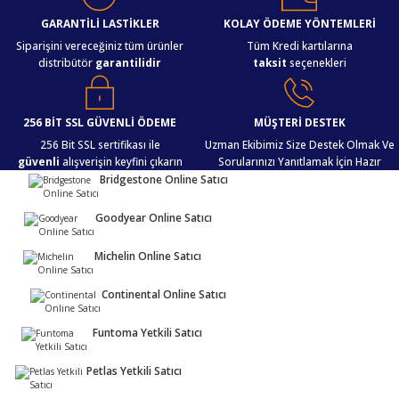
iletebilirsiniz.
Görüş ve önerileriniz için teşekkür ederiz.
GARANTİLİ LASTİKLER
KOLAY ÖDEME YÖNTEMLERİ
Siparişini vereceğiniz tüm ürünler
Tüm Kredi kartılarına
distribütör
garantilidir
taksit
seçenekleri
Ürün resmi kalitesiz, bozuk veya görüntülenemiyor.
Ürün açıklamasında eksik bilgiler bulunuyor.
Ürün bilgilerinde hatalar bulunuyor.
256 BİT SSL GÜVENLİ ÖDEME
MÜŞTERİ DESTEK
Ürün fiyatı diğer sitelerden daha pahalı.
256 Bit SSL sertifikası ile
Uzman Ekibimiz Size Destek Olmak Ve
güvenli
alışverişin keyfini çıkarın
Sorularınızı Yanıtlamak İçin Hazır
Bu ürüne benzer farklı alternatifler olmalı.
Bridgestone Online Satıcı
Goodyear Online Satıcı
Michelin Online Satıcı
Gönder
Continental Online Satıcı
Funtoma Yetkili Satıcı
Petlas Yetkili Satıcı