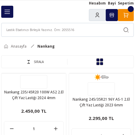
Hesabım
Bayi
Sepetim
Geri Dön
ı
Anasayfa
Nankang
SIRALA
Nankang 235/45R20 100W AS2 2.El
Çift Yaz Lastiği 2024 4mm
Nankang 245/35R21 96Y AS-1 2.El
Çift Yaz Lastiği 2023 6mm
2.450,00 TL
2.295,00 TL