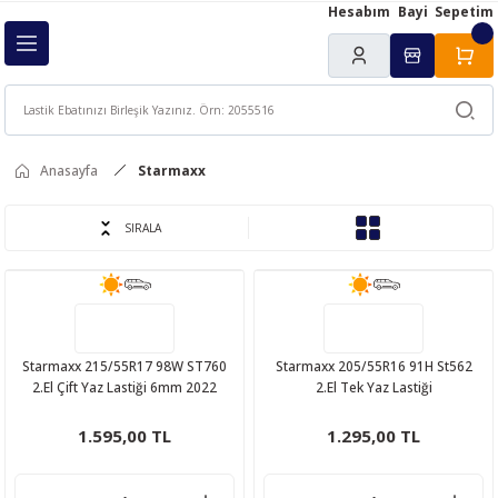
Hesabım
Bayi
Sepetim
Geri Dön
ı
Anasayfa
Starmaxx
SIRALA
Starmaxx 215/55R17 98W ST760
Starmaxx 205/55R16 91H St562
2.El Çift Yaz Lastiği 6mm 2022
2.El Tek Yaz Lastiği
1.595,00 TL
1.295,00 TL